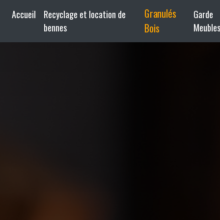
Granulés
Accueil
Recyclage et location de
Garde
bennes
Bois
Meuble